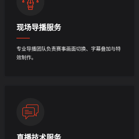
现场导播服务
专业导播团队负责赛事画面切换、字幕叠加与特
效制作。
直播技术服务