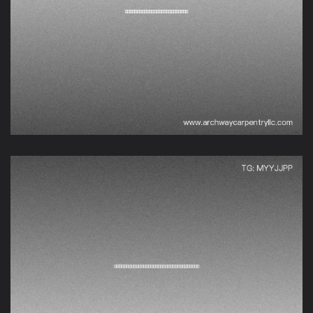
荷兰对瑞典世界杯比赛合
法观看途径及官方授权平
台全攻略
腾讯体育赛事数据分析与
比赛结果实时更新，帮助