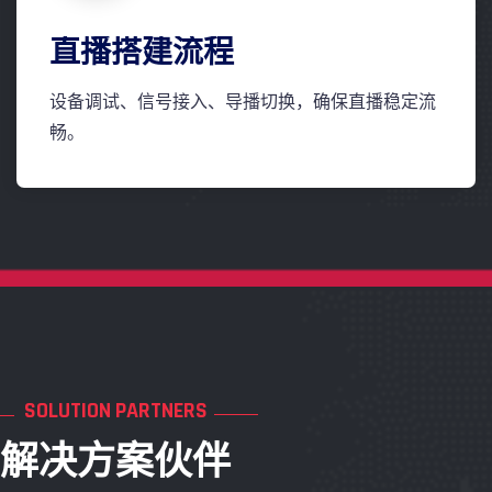
直播搭建流程
设备调试、信号接入、导播切换，确保直播稳定流
畅。
SOLUTION PARTNERS
解决方案伙伴