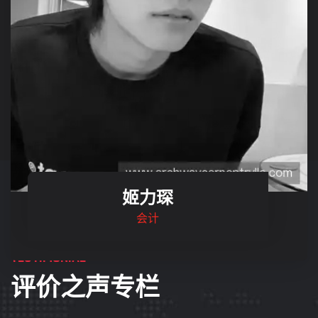
姬力琛
会计
TESTIMONIAL
评价之声专栏