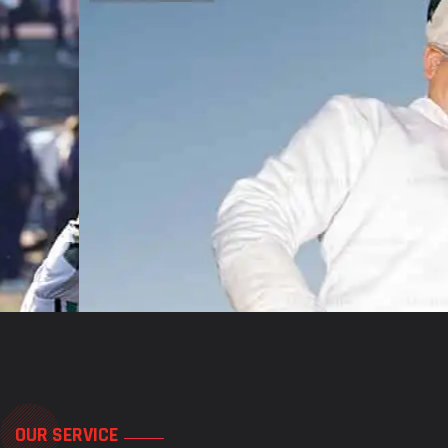
OUR SERVICE