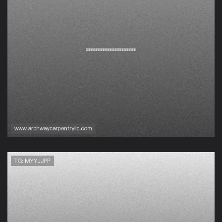
荷兰对突尼斯比赛转播时
间及观看指南，确保球迷
不错过精彩瞬间