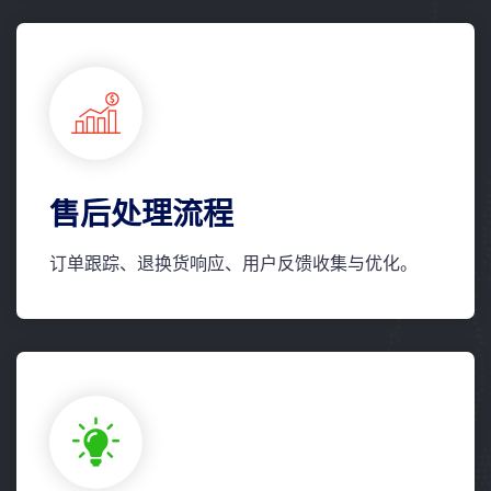
售后处理流程
订单跟踪、退换货响应、用户反馈收集与优化。