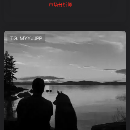
市场分析师