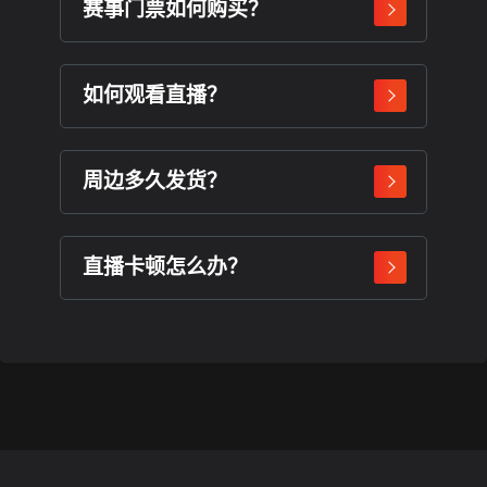
赛事门票如何购买？
如何观看直播？
周边多久发货？
直播卡顿怎么办？