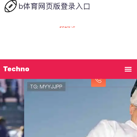
首页
了解
b体育网页版登录入口
服务案例
立即致电!
公司简讯
服务宗旨
咨询
b体育网址
16717283048