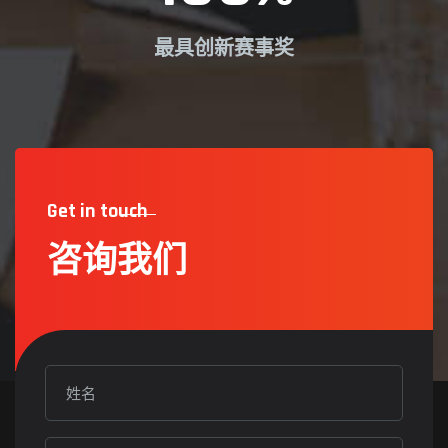
最具创新赛事奖
Get in touch
咨询我们